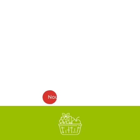
DES SAVEURS LOCALES
DANS NOTRE COMMERCE DE
PROXIMITÉ
Nous mettons à l’honneur, dans notre épicerie
fine à Cubzac-les-Ponts, les produits du terroir
avec des fruits de saison, des vins bordelais, des
fromages artisanaux et des gourmandises
locales authentiques.
Nous contacter